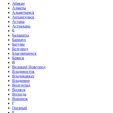
Абакан
Алматы
Альметьевск
Архангельск
Астана
Астрахань
Б
Балашиха
Барнаул
Батуми
Белгород
Благовещенск
Брянск
В
Великий Новгород
Владивосток
Владикавказ
Владимир
Волгоград
Волжск
Вологда
Воронеж
Г
Грозный
Е