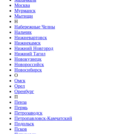
Москва
Мурманск
Мытищи
Н
Набережные Челны
Нальчик
Нижневартовск
Нижнекамск
Нижний Новгород
Нижний Тагил
Новокузнецк
Новороссийск
Новосибирск
О
Омск
Орел
Оренбург
П
Пенза
Пермь
Петрозаводск
Петропавловск-Камчатский
Подольск
Псков