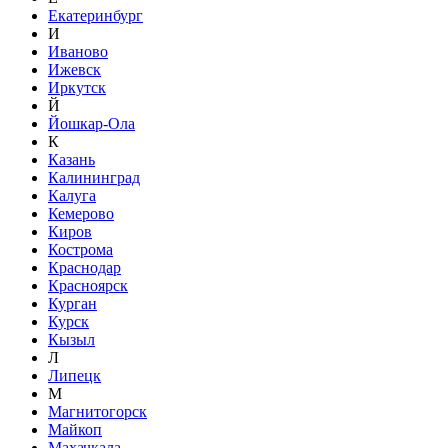
Екатеринбург
И
Иваново
Ижевск
Иркутск
Й
Йошкар-Ола
К
Казань
Калининград
Калуга
Кемерово
Киров
Кострома
Краснодар
Красноярск
Курган
Курск
Кызыл
Л
Липецк
М
Магнитогорск
Майкоп
Махачкала