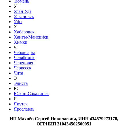
Тюмень
У
Улан-Удэ
Ульяновск
Уфа
Х
Хабаровск
Ханты-Мансийск
Химки
Ч
Чебоксары
Челябинск
Череповец
Черкесск
Чита
Э
Элиста
Ю
Южно-Сахалинск
Я
Якутск
Ярославль
ИП Махнёв Сергей Николаевич, ИНН 434579273178,
ОГРНИП 310434502500051