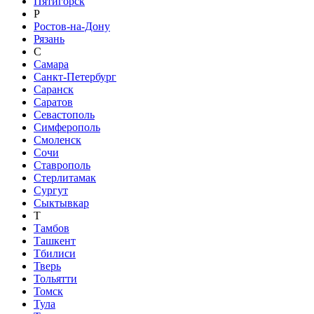
Пятигорск
Р
Ростов-на-Дону
Рязань
С
Самара
Санкт-Петербург
Саранск
Саратов
Севастополь
Симферополь
Смоленск
Сочи
Ставрополь
Стерлитамак
Сургут
Сыктывкар
Т
Тамбов
Ташкент
Тбилиси
Тверь
Тольятти
Томск
Тула