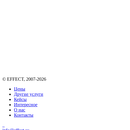
Скриншоты сильно ускоряют работу по вашей заявке. Присылайте
С кем связаться для уточнения деталей:
*
Имя и телефон обязательно...
Ваш e-mail:
*
Отправить
© EFFECT, 2007-2026
Цены
Другие услуги
Кейсы
Интересное
О нас
Контакты