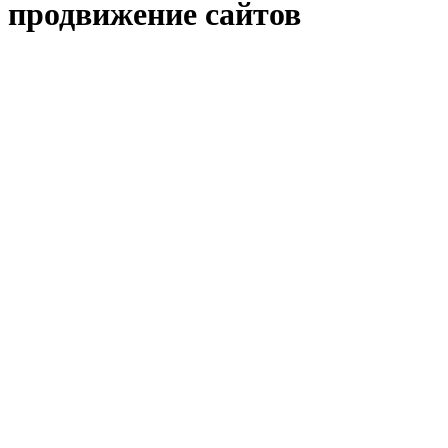
продвижение сайтов
Тип сайта
Требования к дизайну
Продвижение сайта
Использование маркетинга
Какой вам нужен сайт?
Далее
Визитка
Корпоративный
Лендинг
Интернет-магазин
Затрудняюсь в выборе