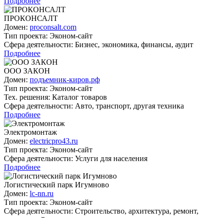
Подробнее
ПРО­КОН­САЛТ
Домен:
proconsalt.com
Тип проекта:
Эконом-сайт
Сфера деятельности:
Бизнес, экономика, финансы, аудит
Подробнее
ООО ЗАКОН
Домен:
подъемник-киров.рф
Тип проекта:
Эконом-сайт
Тех. решения:
Каталог товаров
Сфера деятельности:
Авто, транспорт, другая техника
Подробнее
Элек­тро­мон­таж
Домен:
electricpro43.ru
Тип проекта:
Эконом-сайт
Сфера деятельности:
Услуги для населения
Подробнее
Ло­гис­ти­чес­кий парк Игум­но­во
Домен:
lc-nn.ru
Тип проекта:
Эконом-сайт
Сфера деятельности:
Строительство, архитектура, ремонт,