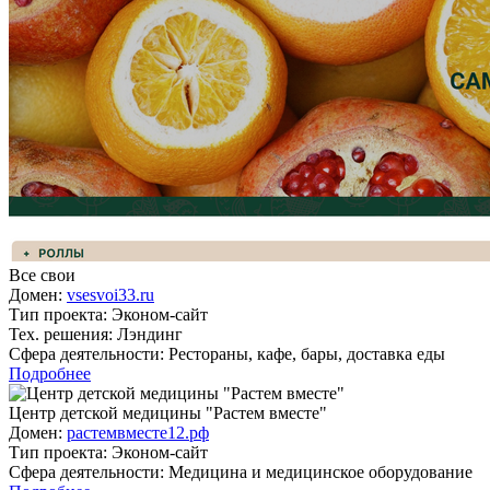
Все свои
Домен:
vsesvoi33.ru
Тип проекта:
Эконом-сайт
Тех. решения:
Лэндинг
Сфера деятельности:
Рестораны, кафе, бары, доставка еды
Подробнее
Центр дет­ской ме­дици­ны "Рас­тем вмес­те"
Домен:
растемвместе12.рф
Тип проекта:
Эконом-сайт
Сфера деятельности:
Медицина и медицинское оборудование