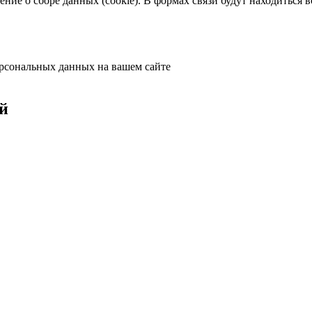
ение о сборе данных (cookie). В формах связи будут находиться 
ерсональных данных на вашем сайте
й